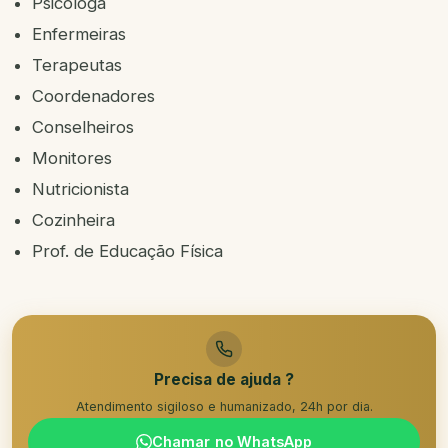
Psicóloga
Enfermeiras
Terapeutas
Coordenadores
Conselheiros
Monitores
Nutricionista
Cozinheira
Prof. de Educação Física
Precisa de ajuda ?
Atendimento sigiloso e humanizado, 24h por dia.
Chamar no WhatsApp