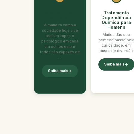
Tratamento para
Tratamento
o alcoolismo
Dependência
Química para
A maneira como a
Homens
sociedade hoje vive
Muitos dão seu
tem um impacto
primeiro passo pel
psicológico em cada
curiosidade, em
um de nós e nem
busca de diversão
todos são capazes de
…
Saiba mais
Saiba mais