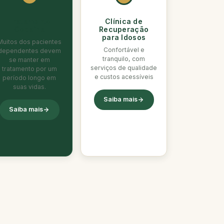
Tratamento
Clínica de
Cocaína
Recuperação
para Idosos
Muitos dos pacientes
Confortável e
dependentes devem
tranquilo, com
se manter em
serviços de qualidade
tratamento por um
e custos acessíveis
período longo em
suas vidas.
Saiba mais
Saiba mais