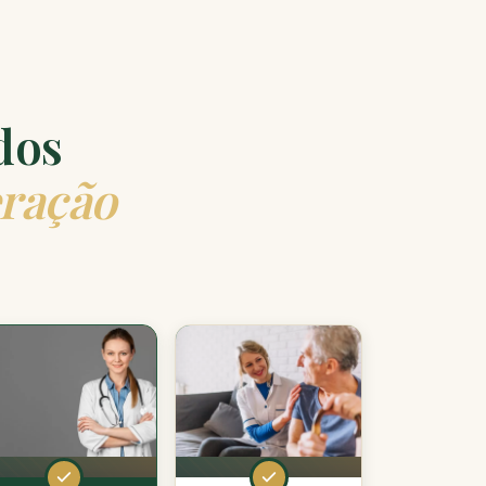
dos
eração