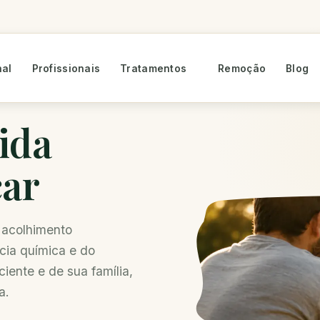
nal
Profissionais
Tratamentos
Remoção
Blog
vida
çar
e acolhimento
ia química e do
ente e de sua família,
a.