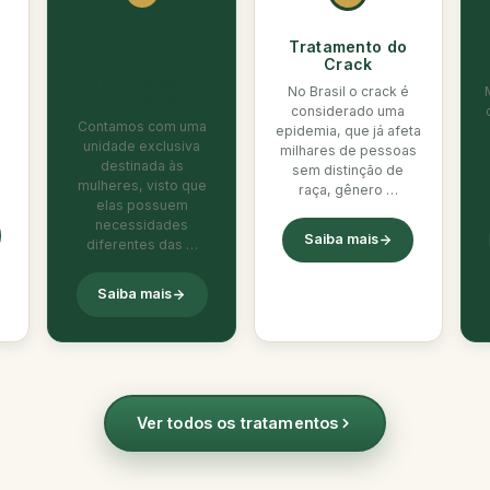
Tratamento
Tratamento do
Dependência
Crack
Química para
No Brasil o crack é
Mulheres
considerado uma
Contamos com uma
epidemia, que já afeta
a
unidade exclusiva
milhares de pessoas
destinada às
sem distinção de
mulheres, visto que
raça, gênero …
elas possuem
necessidades
Saiba mais
diferentes das …
Saiba mais
Ver todos os tratamentos