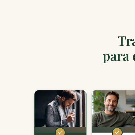
Tr
para