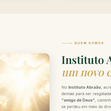
— QUEM SOMOS
Instituto
um novo 
No
Instituto Abraão
, acr
demais para ser resgatada
“amigo de Deus”
, camin
se perdeu em meio às dro