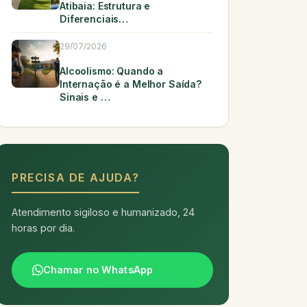
Atibaia: Estrutura e
Diferenciais…
29/07/2026
Alcoolismo: Quando a
Internação é a Melhor Saída?
Sinais e …
PRECISA DE AJUDA?
Atendimento sigiloso e humanizado, 24
horas por dia.
Chamar no WhatsApp