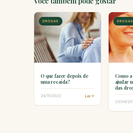
Você também pode gostar
DROGAS
DROGA
O que fazer depois de
Como a 
uma recaída?
ajudar 
das dro
24/11/2022
Ler
23/04/20