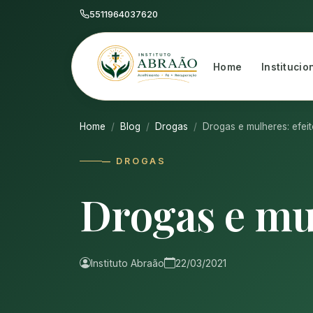
5511964037620
Home
Institucio
Home
Blog
Drogas
Drogas e mulheres: efei
— DROGAS
Drogas e mul
Instituto Abraão
22/03/2021