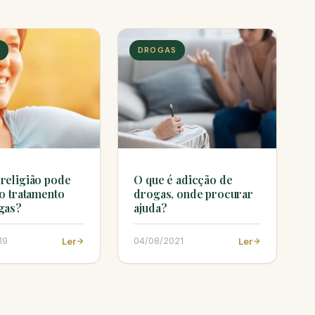
S
DROGAS
religião pode
O que é adicção de
no tratamento
drogas, onde procurar
gas?
ajuda?
19
04/08/2021
Ler
Ler